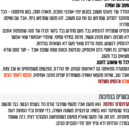
עיצוב עם אמירה
החלל של פאנקי מעוצב בסגנון יפני-אורבני: מתכת, תאורה חמה, בטון ונירוסטה – הכל
מתחבר למרחב שמרגיש גם נוח וגם מעוצב. זהו מקום שמרגיש ביתי, אבל עם טוויסט
מודרני.
תפריט שמצליח להפתיע בכל פעם מחדש
בכל ביקור תגלו עוד מנה שתופסת אתכם
לא מוכנים:
ראמן מפנק ועשיר,
גיוזות במילוי עסיסי,
שיפודי יאקיטורי שאי אפשר
להפסיק לנשנש,
מנות נודלס שאף פעם לא נשארות בצלחת.
השילוב בין חומרי גלם איכותיים, טכניקות נכונות וצוות שמבין אוכל — יוצר קסם שלא
מוצאים בכל מקום.
לכל מי שאוהב לחגוג
המסעדה מתאימה גם לאירועים קטנים, ימי הולדת, מפגשים משפחתיים או ערב צוות.
אוכל טוב, שירות מקצועי ואווירה משוחררת יוצרים חגיגה אמיתית.
הכנסו לאתר הבית
שלנו
והזמינו משלוח
בשרים בנתיבות
קרניבורגר נתיבות
הוא מקום אוכל מקומי שמדבר קודם כול בשפת הבשר. כבר מהשם
ברור שהמיקוד הוא בחוויה קרניבורית פשוטה וישירה, בלי יומרות ובלי הסחות דעת
מיותרות. זהו סוג של מקום שאליו מגיעים כשמתחשק המבורגר רציני, כזה שעומד
במרכז הצלחת ולא צריך יותר מדי הסברים סביבו.