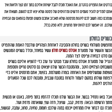
בודקים את התפריט בהקדם. את האוכל תוכלו לקבל ישירות אליכם בתוך זמן קצר ולראות איך
אתם לומדים להכיר טעמים חדשים ומדהימים של פסטה שלא יצא לכם לטעום. תשאלו את
עצמכם כמה חשוב לכם ליהנות מפסטה שלא תאכזב אתכם ופשוט תפעלו בהתאם עם הבחירה
שלכם. זה יאפשר לכם להיות יותר מרוצים, ללא ספק בכלל.
בשרים בחולון
מחפשים משלוחי בשרים בחולון והסביבה לארוחת הצהריים שלכם? האמת שהתפריט
הכשר והעשיר של מסעדת
אטלס בשרים חולון
עשיר במיוחד, וכולל בשרים המוגשים
עם סלט לבחירה וצ'יפס לצד המנה.
הגריל של מסעדת אטלס בחולון עובד מבוקר עד ערב כדי להוציא אליכם בשרים
משובחים הצלויים היטב , ומהמטבח הכשר שלנו יוצאים גם סלטים טריים ותוספות
טעימות שמשלימים את הארוחה בצורה מושלמת. בקיצור, אתם מוזמנים אלינו כדי
לפתוח שולחן במקום לעמוד ולטרוח במטבח שבבית, ומובטח לכם שכל הסועדים
הולכים ליהנות.
אבל בואו נתחיל בבשר. את הבשר שלנו תוכלו להזמין בתוך פיתה, באגט או מגשית
מתוך הרשימה הבאה: פרגית, קבב, שניצל, חזה עוף, שווארמה פרגית ועוד.
תוכלו גם לבחור אילו ממרחים ייכנסו במנה שלכם: חומוס, טחינה, סחוג, עמבה, קטשופ,