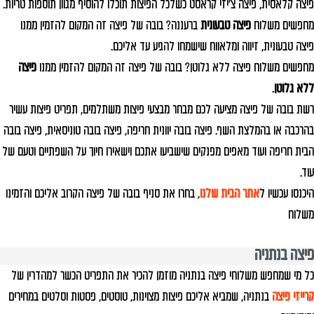
פיצה קלאסית, פיצה צ'יזי קראסט כשלכל הפיצות תוכלו להוסיף מגוון תוספות טריות.
מחפשים משלוח
פיצה טבעונית
ברעננה? בובה של פיצה זה המקום להזמין ממנו
פיצה טבעונית, זיווה ומלאווח שישמחו להגיע עד אליכם.
מחפשים משלוח פיצה ללא גלוטן? בובה של פיצה זה המקום להזמין ממנו
פיצה
ללא גלוטן
.
רשת בובה של פיצה מציעה לכם מבחר מבצעי פיצות משתלמים, תפריט פיצות עשיר
בהרכבה או בהמלצת השף. פיצה בובה יוונית חריפה, פיצה בובה טוניסאית, פיצה בובה
הבית חריפה ועוד מאפים מפנקים שישביעו אתכם וישאירו חיוך על השפתיים וטעם של
עוד.
היכנסו עכשיו ל
אתר הבית שלנו
, בחרו את סניף בובה של פיצה הקרוב אליכם והזמינו
משלוח
פיצה בנתניה
כל מי שמחפש משלוחי פיצה בנתניה מוזמן להכיר את התפריט הכשר למהדרין של
קרייזי פיצה
בנתניה, שמביא אליכם פיצות מצוינות, טוסטים, פסטות וסלטים במחירים