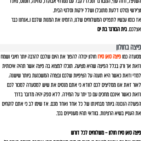
השניצל, חזה עוף, המבורגר תוכלו לקבל עם ממרחי אבוקדו, טחינה, חומוס, מיונז
וצ'ירשי (סלט דלעת מתובל) ושלל ירקות וסלטי הבית.
אז כנסו עכשיו לתפריט המשלוחים שלנו, הזמינו את המנות שלכם ו..אנחנו כבר
אצלכם.
בית הבורגר בת ים
פיצה בחולון
מסעדה כמו
פיצה סאן סירו
חולון יכולה להפוך את היום שלכם להרבה יותר חיובי ושמח
וזאת אך ורק בגלל הפיצה שהיא מציעה. תוכלו למצוא בה פיצה אשר תהיה איכותית
למדי וזאת כאשר היא תענה על הציפיות שלכם ובצורה המשכנעת ביותר שישנה.
לאור זאת אנו ממליצים לכם לוודא כי אתם מנסים את שיש למסעדה למכור לכם
וזאת כאשר אינכם מחכים עם כך יתר על המידה. ללא ספק יהיה מדובר בדרך
הפעולה הנכונה ביותר מבחינתו של כל אחד ואחד מכם. אז שימו לב כי אתם לוקחים
את העניין בשיא הרצינות. בוודאי תהיו מעוניינים בכך.
פיצה סאן סירו חולון – משלוחים לכל דורש