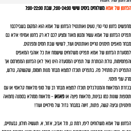
הג'חנון של אמא
משלוחים בימים שישי 7:00-24:00, שבת
7:00-22:00
מחפשים ג'חנון טרי טרי, טעים ואותנטי? הג'חנון של אמא הוא המקום בשבילכם!
תפריט הג'חנון של אמא עשיר ומגוון מאוד ומציע לכם לא רק ג'חנון אמיתי אלא גם
מבחר מאפים תימנים טריים ואותנטים ועוד, לשישי שבת חמים ומפנקים.
למסעדת הג'חנון של אמא תפריט משלוחים שישמח את כל אוהבי המאפים
והפחמימות, גולת הכותרת של תפריט המסעדה הינו (איך לא) הג'חנון המפורסם אך
התפריט רק מתחיל פה. בתפריט תוכלו למצוא מבחר מנות חומוס, שקשוקה, גולש,
מרק עוף תימני.
בגזרת המלאווח והמגולגלים תוכלו למצוא מבחר רב של סוגי מלאווח קלאסי או עם
תוספות שונות כמו גבינות, מלאווח פיצה או
פאנאן
– מלאווח ממולא בסמנה (חמאה
תימנית) וביצה קשה, פתות, זיווה במבחר גדול של מילויים ועוד!
הג'חנון של אמא משלוחים ליפו, רמת גן, תל אביב, אזור, א. תעשיה חולון, גבעתיים,