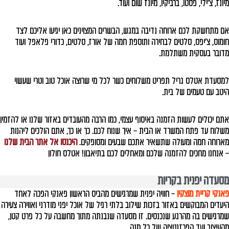
מיונז, צ'ילי, פסטו, ברביקיו, מיונז שום ועוד.
אם מתחשקת לכם ארוחה נדיבה במגש, הבשרים המצוינים כאן יגיעו אליכם לצד
חומוס, צ'יפס, סלטים לבחירה ותוספת חמה של אורז, סלטים, כדורי פלאפל ועוד
מדובר בעסקית משתלמת.
למסעדת אטלס גריל תפריט משלוחים כשר לכל מי שרוצה אוכל טוב וטרי שעשוי
היטב עם טעמים של בית.
אתם יכולים לעשות הזמנה באיסוף עצמי, כמו הרבה מהעובדים באזור שלנו או להזמין
משלוח עד פתח המשרד או הבית – איך שנוח לכם. כך או כך, אתם הולכים ליהנות
מארוחה חמה ומעולה שתשאיר אתכם שבעים ומסופקים.
היכנסו אל אתר הבית שלנו
– אנחנו מחכים להזמנה שלכם ומאחלים לכם בתיאבון! אטלס חולון
מסעדה יפנית בקריות
פאנקי קריית מוצקין
– חוויה יפנית שמרגישים מהביס הראשון פאנקי הפכה לאחד
היעדים המבוקשים באזור בזכות שילוב בלתי רגיל של אוכל יפני מודרני ואווירה צעירה
שמרגישים בה מהרגע שנכנסים. זו מסעדה שנבנתה מתוך מחשבה על כל פרט קטן,
מהעיצוב ועד הפרזנטציה של כל מנה.