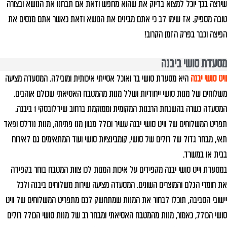
שירצה בכך יוכל למצוא בדיוק את שהוא מחפש וזאת אם תבחנו את הנושא ובצורה
טובה מספיק. אז שימו לב כי אתם מבינים את הנושא וזאת כאשר אתם מנסים את
הפיצה וכבר בפרק הזמן הקרוב!
מסעדת סושי ביבנה
וויט סושי יבנה
היא מסעדת סושי בר ואוכל אסייתי איכותית ומובילה. המסעדה מציעה
משלוחים של מנות סושי ייחודיות ושלל מנות מהמטבח האסיאתי שכולם אוהבים.
המסעדה כשרה בהשגחת הרבנות המקומית וממוקמת ברחוב שידלובסקי 1 ביבנה.
תפריט המשלוחים של וויט סושי יבנה עשיר וכולל מגוון מנו פתיחה, מנות נודלס ופאד
תאי, מבחר גדול של רולים של סושי, קומבינציות סושי ועוד המתאימים גם לאירוח
בבית או במשרד.
במסעדת וייט סושי יבנה מקפידים על איכות המנות לכן צוות המטבח בוחר בקפידה
את חומרי הגלם והמוצרים השונים. המסעדה מציעה שירות משלוחים ביבנה ולכל
יישובי הסביבה, תוכלו לבחור את המנות שמתחשק לכם מתפריט המשלוחים של וויט
סושי הכולל, כאמור, מנות מהמטבח האסיאתי ומבחר רב של מנות סושי הכולל רולים