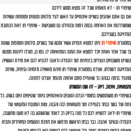
שיפודי חן – לא תאמינו שכל זה נמצא ממש לידכם
אם גם אתם אוהבים בשרים איכותיים על האש לצד סלטים מגוונים ותוספות עשירות
שמשדרגות את הארוחה בכמה רמות ובהחלט גם משביעות – שיפודי חן זאת הכתובת
המדויקת בשבילכם.
במסעדת
שיפודי חן
ניתן למצוא תפריט עשיר ומגוון של בשרים, סלטים ותוספות שונות
כך שכל אחד ואחת יוכל למצוא את המנה המתאימה לו. כמו כן, תוכלו ליהנות ממגוון
בשרים משובחים הנצלים בזהירות תוך הקפדה ודאגה להביא לכם את מידת העשייה
המדויקת לשולחן. אצלנו במסעדת שיפודי חן תיהנו מאווירה מזמינה וביתית, שירות
מוקפד ברמה גבוהה כך שאפילו סתם ארוחה תהפוך אצלנו לחגיגה.
מקצועיות, איכות, דיוק – זה שם המשחק
בשיפודי חן משתמשים בחומרי הגלם הטובים והאיכותיים ביותר שקיימים היום בשוק. כל
נתח של בשר נבחר בקפידה תוך מקצועיות רבה והבנה. צוות המטבח המקצועי של
שיפודי חן ידאג להוציא לכם כל מנה בדיוק רב לאחר שהושקע בה לא מעט מחשבה,
הקפדה ובעיקר אהבה. כבר בביס הראשון תרגישו את חגיגת הטעמים המיוחדים ותבינו
שאתם בידיים הטובות ביותר, וכל שנשאר לכם לעשות הוא להזמין וליהנות.