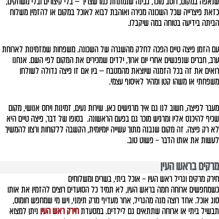
שנאפה במקום, רוטב מוכר, גבינה שנמתחת כמו שצריך — בלי קיצורים ובלי משחקים,
כזאת פיצרייה שכל השכונה מכירה ואוהבת לבוא לאוכל במקום או להזמין משלוח
הביתה בידיעה בטוחה במה שיקבלו.
עם הזמן פיצה טיים הפכה לחלק מהשגרה של השכונה. משפחות שמזמינות לארוחת
ערב, חברים שנפגשים אחרי יום ארוך, ילדים שמכירים את המקום לפי השם. אנחנו
רואים את זה בכל הזמנה שיוצאת מהמטבח — בין אם זו פיצה גדולה לשולחן
משפחתי או משהו קטן ומהיר לאיסוף עצמי.
מעבר לפיצה, חשוב לנו גם איך מרגישים כאן. שירות נעים, זמינות ויחס אנושי, מקום
שכיף להיכנס אליו ומרגיש מוכר גם בפעם הראשונה.
בסופו של דבר, פיצה טיים היא
לא רק פיצה. זה מקום שנבנה מתוך עשייה יומיומית, הקשבה ללקוחות ורצון להמשיך
לעשות את אותו הדבר – פשוט טוב.
מרקים בראש העין
חירק מרקים וגריל ראש העין – אוכל ביתי, בשרים ומשלוחים
כשמחפשים ארוחה חמה בראש העין, לא תמיד כל הסועדים רוצים להזמין את אותו
סוג אוכל. אחד רוצה מנה מהגריל, אחר מעדיף מרק תימני, ויש מי שמחפש חומוס,
תבשיל ביתי או ארוחה שתתאים גם לילדים. במסעדת
חירק ראש העין
ניתן למצוא