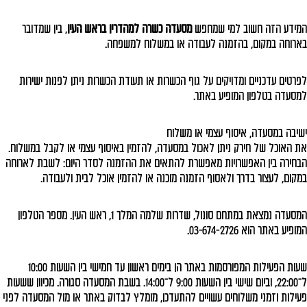
המידע הזה חשוב למי שמחפש
מסעדה כשרה למהדרין בראש העין
, בין שמדובר
בארוחה במקום, בהזמנה לעבודה או במשלוח למשפחה.
לפרטים עדכניים ומדויקים על גוף הכשרות או תעודת הכשרות ניתן לפנות ישירות
למסעדה בטלפון המופיע באתר.
ישיבה במסעדה, איסוף עצמי או משלוח
את האוכל של חירק ניתן לאכול במסעדה, להזמין באיסוף עצמי או לקבל במשלוח.
הבחירה בין האפשרויות מאפשרת להתאים את ההזמנה לסדר היום: לשבת לארוחה
במקום, לעצור בדרך ולאסוף הזמנה מוכנה או להזמין אוכל לבית ולעבודה.
המסעדה נמצאת במתחם סונול, שדרות שלמה המלך 1, ראש העין. מספר הטלפון
המופיע באתר הוא 03-674-2726.
שעות הפעילות המפורסמות באתר הן בימים ראשון עד חמישי בין השעות 10:00
ל־22:00, וביום שישי בין השעות 9:00 ל־14:00. בשבת המסעדה סגורה. מכיוון ששעות
פעילות וזמני משלוחים עשויים להתעדכן, מומלץ לבדוק באתר או מול המסעדה לפני