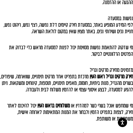
ההגעה או ההזמנה.
נגישות במסעדה
לפי המידע המופיע באתר, במסעדת חירק קיימים דלת נגישה, רצף נגיש, ריהוט נגיש,
חניית נכים ושירותי נכים. באתר מצוין שאין במקום לולאת השראה.
מי שזקוק להתאמת נגישות מסוימת יכול לפנות למסעדה מראש כדי לבדוק את
הפרטים הרלוונטיים לביקור.
מזמינים מחירק מרקים וגריל
חירק מרקים וגריל ראש העין
מרכזת בתפריט אחד מרקים תימניים, שווארמה, שיפודים,
בשרים מהגריל, מנות ביתיות, חומוס, מאפים תימניים, תוספות, קינוחים ומשקאות. ניתן
להגיע למסעדה, לבצע איסוף עצמי או להזמין משלוח לבית ולעבודה.
מי שמחפש אוכל בשרי כשר למהדרין או
משלוחים בראש העין
יכול להיכנס לאתר
חירק, לצפות בתפריט הזמין ולבחור את המנות המתאימות לארוחה אישית,
משפחתית או משותפת.