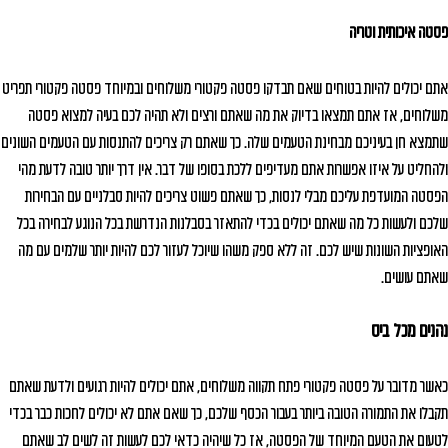
פסטה איכותית וטריה
אתם יכולים להיות בטוחים שאם תבדקו פסטה פקטורי משלוחים ובמיוחד פסטה פקטורי תפריט
משלוחים, אז אתם תמצאו בדיוק את מה שאתם ורצים ולא תהיה לכם בעיה למצוא פסטה
שתמצא חן בעיניכם מבחינת הטעמים שלה. כך שאתם רק צריכים להתנסות עם הטעמים השונים
ולהחליט על איזו אפשרות אתם מעדיפים ללכת בסופו של דבר. אין דרך יותר טובה לדעת מהי
הפסטה המועדפת עליכם מבלי לנסות, כך שאתם פשוט צריכים להיות סבלניים עם הבחירות
שלכם ולעשות כל מה שאתם יכולים בכדי להתאזר בסבלנות הנדרשת בכל הנוגע לבחירה בכל
האופציות השונות שיש לכם. זה ללא ספק משהו שיוכל לעזור לכם להיות יותר שלמים עם מה
שאתם עושים.
נהנים מכל ביס
כאשר מדובר על פסטה פקטורי פתח תקווה משלוחים, אתם יכולים להיות רגועים ולדעת שאתם
תקבלו את התמורה הטובה ביותר בעבור הכסף שלכם, כך שאם אתם לא יכולים לחכות כבר בכדי
לטעום את הטעם המיוחד של הפסטה, אז כל שיהיה כדאי לכם לעשות זה לשים לב שאתם