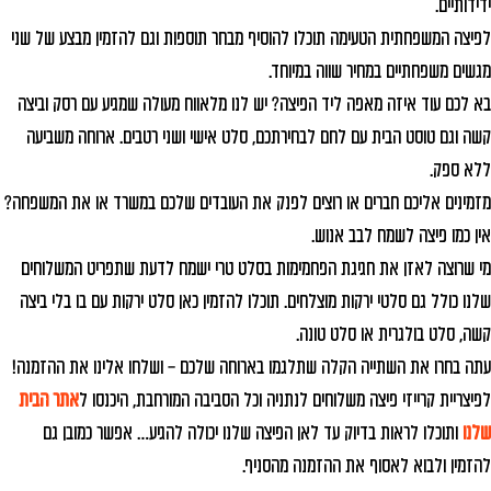
ידידותיים.
לפיצה המשפחתית הטעימה תוכלו להוסיף מבחר תוספות וגם להזמין מבצע של שני
מגשים משפחתיים במחיר שווה במיוחד.
בא לכם עוד איזה מאפה ליד הפיצה? יש לנו מלאווח מעולה שמגיע עם רסק וביצה
קשה וגם טוסט הבית עם לחם לבחירתכם, סלט אישי ושני רטבים. ארוחה משביעה
ללא ספק.
מזמינים אליכם חברים או רוצים לפנק את העובדים שלכם במשרד או את המשפחה?
אין כמו פיצה לשמח לבב אנוש.
מי שרוצה לאזן את חגיגת הפחמימות בסלט טרי ישמח לדעת שתפריט המשלוחים
שלנו כולל גם סלטי ירקות מוצלחים. תוכלו להזמין כאן סלט ירקות עם בו בלי ביצה
קשה, סלט בולגרית או סלט טונה.
עתה בחרו את השתייה הקלה שתלגמו בארוחה שלכם – ושלחו אלינו את ההזמנה!
לפיצריית קרייזי פיצה משלוחים לנתניה וכל הסביבה המורחבת, היכנסו ל
אתר הבית
שלנו
ותוכלו לראות בדיוק עד לאן הפיצה שלנו יכולה להגיע… אפשר כמובן גם
להזמין ולבוא לאסוף את ההזמנה מהסניף.