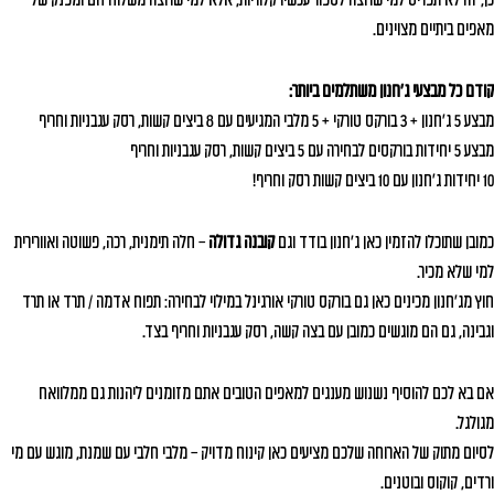
כן, זה לא תפריט למי שרוצה לספור עכשיו קלוריות, אלא למי שרוצה משלוח חם ומפנק של
מאפים ביתיים מצוינים.
קודם כל מבצעי ג'חנון משתלמים ביותר:
מבצע 5 ג'חנון + 3 בורקס טורקי + 5 מלבי המגיעים עם 8 ביצים קשות, רסק עגבניות וחריף
מבצע 5 יחידות בורקסים לבחירה עם 5 ביצים קשות, רסק עגבניות וחריף
10 יחידות ג'חנון עם 10 ביצים קשות רסק וחריף!
כמובן שתוכלו להזמין כאן ג'חנון בודד וגם
קובנה גדולה
– חלה תימנית, רכה, פשוטה ואוורירית
למי שלא מכיר.
חוץ מג'חנון מכינים כאן גם בורקס טורקי אורגינל במילוי לבחירה: תפוח אדמה / תרד או תרד
וגבינה, גם הם מוגשים כמובן עם בצה קשה, רסק עגבניות וחריף בצד.
אם בא לכם להוסיף נשנוש מענגים למאפים הטובים אתם מזומנים ליהנות גם ממלוואח
מגולגל.
לסיום מתוק של הארוחה שלכם מציעים כאן קינוח מדויק – מלבי חלבי עם שמנת, מוגש עם מי
ורדים, קוקוס ובוטנים.