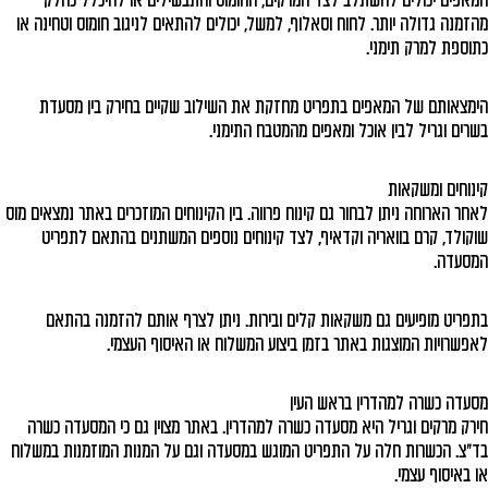
המאפים יכולים להשתלב לצד המרקים, החומוס והתבשילים או להיכלל כחלק
מהזמנה גדולה יותר. לחוח וסאלוף, למשל, יכולים להתאים לניגוב חומוס וטחינה או
כתוספת למרק תימני.
הימצאותם של המאפים בתפריט מחזקת את השילוב שקיים בחירק בין מסעדת
בשרים וגריל לבין אוכל ומאפים מהמטבח התימני.
קינוחים ומשקאות
לאחר הארוחה ניתן לבחור גם קינוח פרווה. בין הקינוחים המוזכרים באתר נמצאים מוס
שוקולד, קרם בוואריה וקדאיף, לצד קינוחים נוספים המשתנים בהתאם לתפריט
המסעדה.
בתפריט מופיעים גם משקאות קלים ובירות. ניתן לצרף אותם להזמנה בהתאם
לאפשרויות המוצגות באתר בזמן ביצוע המשלוח או האיסוף העצמי.
מסעדה כשרה למהדרין בראש העין
חירק מרקים וגריל היא מסעדה כשרה למהדרין. באתר מצוין גם כי המסעדה כשרה
בד״צ. הכשרות חלה על התפריט המוגש במסעדה וגם על המנות המוזמנות במשלוח
או באיסוף עצמי.