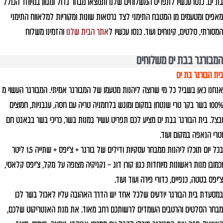
בת ים. כנסו עכשיו לתפריט המשלוחים שלנו ותמצאו מבחר גדול ומגוון במיוחד הכולל
מאפים ומטעמים מן המטבח התימני לצד גרסאות שונות ומקוריות למלאווח התימני
המסורתי, סלטים, קינוחים ועוד. כנסו עכשיו ל
אתר הבית שלנו
והזמינו משלוח
המבורגר בבת ים משלוחים
בית הבורגר בת ים
אנחנו כאן בשביל כל מי שרוצה ליהנות מטעמו של המבורגר אמיתי. המבורגר העשוי מ
100% בשר בקר טרי שנטחן במקום ומוגש בלחמניה טריה עם חסה, עגבניות, חמוצים
ובצל. בית הבורגר בבת ים מציע לכם תפריט עשיר במנות בשר, כריכי בשר בבאגט חם
וטרי הנאפה במקום ועוד.
בכל יום תוכלו ליהנות ממבחר עסקיות ודילים של בורגר + צ'יפס + שתייה 1.5 ליטר
וכמובן מנות ראשונות מיוחדות כגון קורן דוג – נקניקיה מצופה על מקל, צ'יפס קלאסי,
צ'יפס בטטה, כנפיים, כדורי פירה ועוד ועוד.
במסעדת בית הבורגר יודעים שלכל אחד יש הדרך האהובה עליו לאכול בשר לכן
מבחר הסלטים והרטבים העומדים לרשותכם רחב מאוד. את מנת האנטריקוט שלכם,