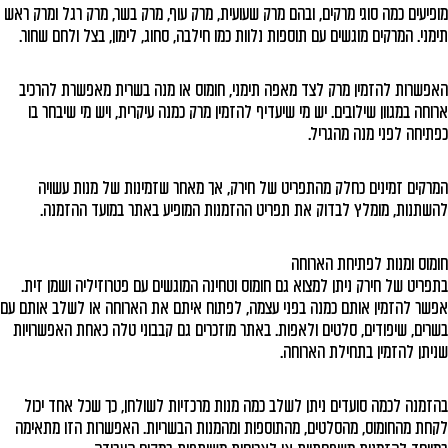
מופיעים כמה סוגי מרקים, ובהם מרק שעועית, מרק עוף, מרק בשר, מרק רגל ומרק ראש
תימני. המרקים מוגשים עם תוספות נלוות כמו חילבה, סחוג, לימון, בצל ולחם שחור.
האפשרות להזמין מרק לצד מאפה תימני, חומוס או מנה בשרית מאפשרת להרכיב
ארוחה במגוון שילובים. יש מי שיעדיף להזמין מרק כמנה עיקרית, ויש מי שיבחר בו
כפתיחה לפני מנה מהגריל.
המרקים זמינים כחלק מהתפריט של חירק, אך מאחר שזמינות של מנות עשויה
להשתנות, מומלץ לבדוק את תפריט ההזמנות המופיע באתר במועד ההזמנה.
חומוס ומנות לפתיחת הארוחה
בתפריט של חירק ניתן למצוא גם חומוס וטחינה המוגשים עם פטרוזיליה ושמן זית.
אפשר להזמין אותם כמנה בפני עצמה, לפתוח איתם את הארוחה או לשלב אותם עם
בשרים, שיפודים, סלטים ולאפות. באתר מוזכרים גם קבבוני טלה כאחת האפשרויות
שניתן להזמין בתחילת הארוחה.
בהזמנה לכמה סועדים ניתן לשלב כמה מנות מרכזיות לשולחן, כך שכל אחד יכול
לקחת מהחומוס, מהסלטים, מהתוספות ומהמנות הבשריות. האפשרות הזו מתאימה