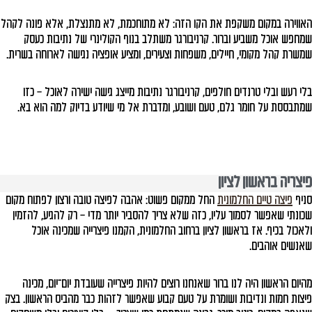
האווירה במקום משקפת את הקו הזה: לא מתוחכמת, לא מתנצלת, אלא פונה לקהל
שמחפש אוכל משביע וברור. קרניבורגר משתלב בנוף הקולינרי של נתיבות כעסק
שמשרת קהל מקומי, חיילים, משפחות וצעירים, ומציע אופציה נגישה לארוחה בשרית.
בלי רעש ובלי טרנדים חולפים, קרניבורגר נתיבות מייצג גישה ישירה לאוכל – כזו
שמתבססת על חומר גלם, טעם ושובע, ומדברת אל מי שיודע בדיוק למה הוא בא.
פיצריה בראשון לציון
סניף
פיצה טיים החלמונית
החל ממקום פשוט: אהבה לפיצה טובה ורצון לפתוח מקום
שכונתי שאפשר לסמוך עליו, כזה שלא צריך להסביר יותר מדי – רק להגיע, להזמין
ולאכול בכיף. אז בראשון לציון ברחוב החלמונית, הקמנו פיצרייה שמכינה אוכל
שאנשים אוהבים.
מהיום הראשון היה לנו ברור שאנחנו רוצים להיות פיצרייה שעובדת יום־יום, מכינה
פיצות חמות ונדיבות ושומרת על טעם קבוע שאפשר לזהות כבר מהביס הראשון. בצק