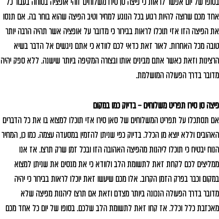
בסופו של יום אפשר לראות כי פיצה סן סירו משלוחים זוהי אופציה בטוחה בעבור כל
אחד מכם שרוצה להיות רגוע בכל הנוגע למחיר וטיב הפיצה שהוא בוחר בה. אם תנסו
את הפיצה הזו אזי תוכלו לראות בבירור כי מדובר על אופציה אשר תהיה הרבה יותר
טובה מכל האחרות. לאור זאת כדאי לכם לוודא כי אתם ניגשים אל הדבר בשיא
הרצינות וזאת כאשר אתם מבינים אותו ובצורה המקיפה ביותר שישנה. ללא ספק יהיה
מדובר בדרך הפעולה המושלמת.
פיצה סן סירו תפריט משלוחים – בדיוק כמו במקום
אם תסתכלו על תפריט המשלוחים של סאן סירו אזי תוכלו למצוא בו את כל הדברים
האהובים וללא יוצא מן הכלל. בדיוק כפי שניתן להזמין במסעדה עצמה. כמו כן, המחיר
הנוח יבטיח כי תוכלו ליהנות מהפיצה האהובה הזו ובכל זמן שרק תרצו. אז אנו
ממליצים לכם לקחת זאת לתשומת הלב ולוודא כי את מנסים את שניתן למצוא
במקום וכבר בפרק הזמן הקרוב. אלו מכם שיעשו זאת יוכלו לראות בבירור כי יהיה
מדובר בדרך הפעולה הנכונה ביותר מצדם וזאת אם תרצו ליהנות מפיצה שלא
מאכזבת כלל וכלל. אז קחו זאת לתשומת הלב שלכם. בסופו של יום כל אחד מכם