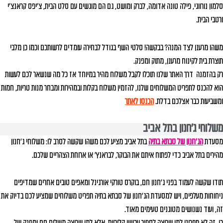
סלמון נורווגי, פילה טונה אדומה, לברק ומושט, גם הם מוגשים עם סלט הבית, צ'יפס קראנצ'י
ורטבי הבית.
משהו מרענן לצד המנה? בבקשה! סלטי השף בגודל לבחירה עומדים לרשותכם וכמו כן מלבי
תוצרת בית לקינוח מרענן, מתוק ומפנק.
רק בהזמנה דרך האתר שלנו תוכלו לקבל משלוח מהיר במיוחד אז כל מה שנשאר לכם לעשות
הוא להכנס לתפריט המשלוחים שלנו, להזמין משלוח בקלות ובמהירות ומבחר מנות טריות, חמות
ומשביעות כבר אצלכם בדלת.
הכנסו לאתר
משלוחי ג'חנון בתל אביב
מסעדת
הג'חנון של סבתא בתיה
בתל אביב מציע לכם משהו שקשה לסרב לו: משלוחי ג'חנון
מהירים בתל אביב כדי לפתוח איתם את הבוקר, לבראנץ' או ארוחת הצהריים שלכם.
תודו שקשה לעמוד בפני ג'חנון חם, בוקרס טורקי אורגינל ומאפים טובים אחרים שמדיפים
ניחוחות מעלפים, ויש למסעדת הג'חנון של סבתא בתיה תפריט משלוחים שמציע לכם בדיוק את
זה, ועוד נשנושים מטוגנים טעימים מאוד.