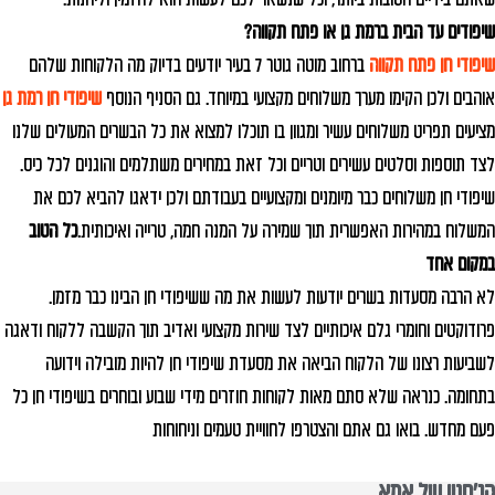
שיפודים עד הבית ברמת גן או פתח תקווה?
שיפודי חן פתח תקווה
ברחוב מוטה גוטר 7 בעיר יודעים בדיוק מה הלקוחות שלהם
אוהבים ולכן הקימו מערך משלוחים מקצועי במיוחד. גם הסניף הנוסף
שיפודי חן רמת גן
מציעים תפריט משלוחים עשיר ומגוון בו תוכלו למצוא את כל הבשרים המעולים שלנו
לצד תוספות וסלטים עשירים וטריים וכל זאת במחירים משתלמים והוגנים לכל כיס.
שיפודי חן משלוחים כבר מיומנים ומקצועיים בעבודתם ולכן ידאגו להביא לכם את
המשלוח במהירות האפשרית תוך שמירה על המנה חמה, טרייה ואיכותית.
כל הטוב
במקום אחד
לא הרבה מסעדות בשרים יודעות לעשות את מה ששיפודי חן הבינו כבר מזמן.
פרודוקטים וחומרי גלם איכותיים לצד שירות מקצועי ואדיב תוך הקשבה ללקוח ודאגה
לשביעות רצונו של הלקוח הביאה את מסעדת שיפודי חן להיות מובילה וידועה
בתחומה. כנראה שלא סתם מאות לקוחות חוזרים מידי שבוע ובוחרים בשיפודי חן כל
פעם מחדש. בואו גם אתם והצטרפו לחוויית טעמים וניחוחות
הג׳חנון של אמא