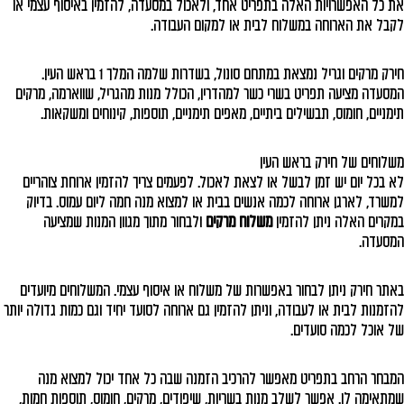
את כל האפשרויות האלה בתפריט אחד, ולאכול במסעדה, להזמין באיסוף עצמי או
לקבל את הארוחה במשלוח לבית או למקום העבודה.
חירק מרקים וגריל נמצאת במתחם סונול, בשדרות שלמה המלך 1 בראש העין.
המסעדה מציעה תפריט בשרי כשר למהדרין, הכולל מנות מהגריל, שווארמה, מרקים
תימניים, חומוס, תבשילים ביתיים, מאפים תימניים, תוספות, קינוחים ומשקאות.
משלוחים של חירק בראש העין
לא בכל יום יש זמן לבשל או לצאת לאכול. לפעמים צריך להזמין ארוחת צוהריים
למשרד, לארגן ארוחה לכמה אנשים בבית או למצוא מנה חמה ליום עמוס. בדיוק
במקרים האלה ניתן להזמין
משלוח מרקים
ולבחור מתוך מגוון המנות שמציעה
המסעדה.
באתר חירק ניתן לבחור באפשרות של משלוח או איסוף עצמי. המשלוחים מיועדים
להזמנות לבית או לעבודה, וניתן להזמין גם ארוחה לסועד יחיד וגם כמות גדולה יותר
של אוכל לכמה סועדים.
המבחר הרחב בתפריט מאפשר להרכיב הזמנה שבה כל אחד יכול למצוא מנה
שמתאימה לו. אפשר לשלב מנות בשריות, שיפודים, מרקים, חומוס, תוספות חמות,