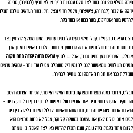
פיתה במילוי 210 גרם בשר לצד סלט עגבניות חריף או לא חריף (לבחירה), טחינה
ירוקה או לבנה (לבחירה), צ'ימיצ'ורי, פלפל חריף ובצל ירוק. בתוך העראיס שלכם תוכלו
להזמין בשר אנטריקוט, בשר כבש או בשר בקר.
רוצים עראיס טבעוני? תקבלו מילוי טעים על בסיס עדשים. ממש מומלץ להזמין בצד
גם תוספת נהדרת של תפוח אדמה עם שמן זית שום ומלח גס אפוי בטאבון אבן
איטלקי. המחירים כאן נוחים גם כך, אבל יש לסניף
עראיס מחנה יהודה פתח תקווה
תפריט משלוחים שמאפשר לכם להזמין דיל משתלם אפילו עוד יותר – עסקית עראיס
שכוללת כבר את תפוח האדמה וגם שתייה לבחירה.
תכל'ס, מדובר במנה מנצחת ומפנקת בזכות המילוי האיכותי, הפיתה הצרובה היטב
והפינוקים הטעימים שמסביב. את העראיס שלנו אפשר לטרוף בכיף בכל שעה ביום –
הוא גם ארוחת צוהריים נהדרת, וגם משהו שאפשר לזלול מאוחר בלילה. בין ביס
לביס אתם יכולים לצנן את עצמכם במשקה קל וקר, אבל לא פחות מתאים הוא
ללגום מתוך בקבוק בירה טובה, שגם תוכלו להזמין כאן לצד האוכל. בין שאתם