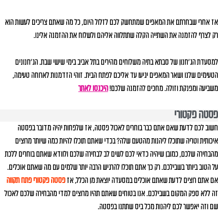
אז אחרי שבחרתם את המאפים שמתחשק לכם לזלול היום, כל מה שאתם צריכים לעשות הוא
רק לצרף להזמנה את השתייה הקלה שתתלווה אליהם ולשלוח את ההזמנה אלינו.
למסעדת הג'חנון של סבתא בתיה משלוחים מהירים בתל אביב בימי שישי שבת. הג'חנונים
הטעימים שלנו ושאר המאפים יגיעו עד אליכם לפתח הבית. זוהי הזדמנות לארוחה טעימה,
משביעה ומפנקת וזולה. מחכים להזמנה שלכם!
היכנסו לאתר
פסטה פקטורי
חשוב לכם לדעת שאם אתם כבר בוחרים לאכול פסטה, אז שלפחות יהיה מדובר בפסטה
איכותית וטריה שתוכלו ליהנות מהטעם שלה? בכדי שאתם תוכלו להיות כמה שיותר מרוצים
מהבחירה שלכם, כמובן שיהיה כדאי לכם לשים לב לבחירה שלכם ולוודא שאתם בוחרים ללכת
על הטוב ביותר בשבילכם. רק כך אתם תוכלו להרגיש הרבה יותר שלמים עם מה שאתם אוכלים.
אם אתם רוצים לדעת שאתם אוכלים במסעדה יוצאת מן הכלל, אז
פסטה פקטורי פתח תקווה
זה ללא ספק המקום בשבילכם. אנו בטוחים שאתם תהיו מרוצים למדי מהבחירה שלכם לאכול
שם וזה יאפשר לכם ליהנות מכל ביס שתתנו בפסטה.