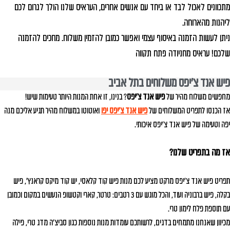
מתכוונים לאכול לבד או ביחד עם אנשים אחרים, העראיס שלנו הולך לגרום לכם
ליהנות מהארוחה.
ניתן לעשות הזמנה באיסוף עצמי ואפשר כמובן להזמין משלוח. מחכים להזמנה
שלכם! עראיס מחניודה פתח תקווה
פיש אנד צ'יפס משלוחים בתל אביב
מחפשים משלוח מהיר של
פיש אנד צ'יפס
? בנינו, זו אחת המנות היותר טעימות שיש!
אז הכנסו לתפריט המשלוחים של
פיש אנד צ'יפס יפו
ואוטוטו במשלוח מהיר תגיע אליכם מנה
יפה וטעימה של פיש אנד צ'יפס איכותי.
אז מה בתפריט שלנו?
תפריט פיש אנד צ'יפס מרקט מציע לכם מנות פיש קוד קלאסי, יש קוד מיקס קראנץ', פיש
בקלה, פיש ברבוניה ועוד, והכל מוגש עם 3 רטבים: טרטר, קארי וקטשופ הנעשים במקום וכמובן
עם תוספת פלח לימון טרי.
מכיוון שאנחנו מתמחים בדגים, לרשותכם עומדות מנות נוספות כגון סביצ'ה מדג טרי, פילה