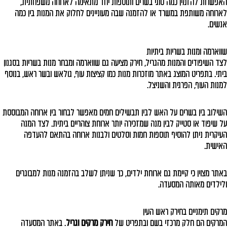
האפשרות להזמין כמה סוגי בשרים ותוספות יחד מתאימה לארוחה משפחתית,
לארוחה משותפת במשרד או להזמנה שבה מעוניינים לחלוק את המנות בין כמה
אנשים.
שווארמה ומנות בשריות ביתיות
לצד השיפודים והמנות מהגריל, חירק מציעה גם שווארמה ומבחר מנות בשריות בסגנון
ביתי. בתפריט המוצג באתר מוזכרות מנות כמו קציצות עוף, גולאש ובשר ראש, בנוסף
למנות העוף, הפרגית והשניצל.
השילוב בין בשרים על האש לבין תבשילים חמים מאפשר לבחור בין ארוחה המבוססת
על שיפוד או סטייק לבין מנה שמזכירה יותר ארוחת צוהריים ביתית. לצד המנה
העיקרית ניתן להוסיף תוספות חמות וסלטים ולבנות ארוחה בהתאם להעדפה
האישית.
באתר מצוין כי קיימת גם ארוחת ילדים, כך שניתן לשלב בהזמנה מנות למבוגרים
ולילדים מאותה המסעדה.
מרקים תימניים בחירק ראש העין
המרקים הם חלק מרכזי בשם ובתפריט של
חירק מרקים וגריל
. באתר המסעדה