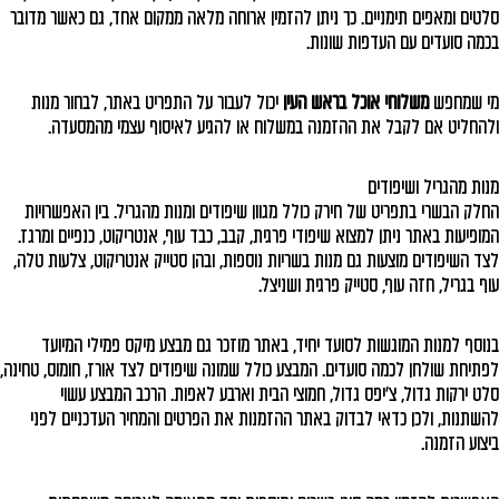
סלטים ומאפים תימניים. כך ניתן להזמין ארוחה מלאה ממקום אחד, גם כאשר מדובר
בכמה סועדים עם העדפות שונות.
מי שמחפש
משלוחי אוכל בראש העין
יכול לעבור על התפריט באתר, לבחור מנות
ולהחליט אם לקבל את ההזמנה במשלוח או להגיע לאיסוף עצמי מהמסעדה.
מנות מהגריל ושיפודים
החלק הבשרי בתפריט של חירק כולל מגוון שיפודים ומנות מהגריל. בין האפשרויות
המופיעות באתר ניתן למצוא שיפודי פרגית, קבב, כבד עוף, אנטריקוט, כנפיים ומרגז.
לצד השיפודים מוצעות גם מנות בשריות נוספות, ובהן סטייק אנטריקוט, צלעות טלה,
עוף בגריל, חזה עוף, סטייק פרגית ושניצל.
בנוסף למנות המוגשות לסועד יחיד, באתר מוזכר גם מבצע מיקס פמילי המיועד
לפתיחת שולחן לכמה סועדים. המבצע כולל שמונה שיפודים לצד אורז, חומוס, טחינה,
סלט ירקות גדול, צ'יפס גדול, חמוצי הבית וארבע לאפות. הרכב המבצע עשוי
להשתנות, ולכן כדאי לבדוק באתר ההזמנות את הפרטים והמחיר העדכניים לפני
ביצוע הזמנה.