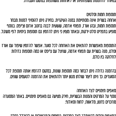
במיוחד להזמנות משפחתיות או לארוחות משותפות במקום העבודה.
תוספות חמות וסלטים
ארוחה בשרית אינה מסתיימת במנה העיקרית. בחירק ניתן להוסיף למנות מבחר
תוספות חמות, ובהן אורז, תפוחי אדמה, שעועית לבנה ברוטב אדום וצ'יפס. בנוסף
מופיע בתפריט סלט ירקות, ובאתר מצוין כי ניתן להזמין גם תוספות ביתיות לפי משקל.
התוספות מאפשרות להתאים את הארוחה לכל סועד. אפשר להזמין שיפוד עם אורז
וסלט, מנה בשרית עם תפוחי אדמה, שניצל עם צ'יפס או כמה תוספות גדולות
לחלוקה בין כולם.
בהזמנה גדולה ניתן לבחור כמה תוספות שונות, במקום להזמין אותה תוספת לכל
הסועדים. כך ניתן ליצור שולחן מגוון יותר ולהתאים את ההזמנה לטעמים שונים.
מאפים תימניים לצד הארוחה
נוסף על המרקים והמנות הבשריות, חירק מציעה גם מאפים תימניים. באתר המסעדה
מוזכרים ג'חנון, מלאווח, לחוח וסאלוף.