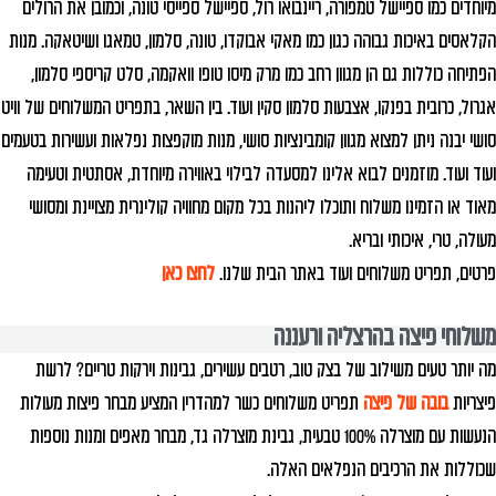
מיוחדים כמו ספיישל טמפורה, ריינבואו רול, ספיישל ספייסי טונה, וכמובן את הרולים
הקלאסים באיכות גבוהה כגון כמו מאקי אבוקדו, טונה, סלמון, טמאגו ושיטאקה. מנות
הפתיחה כוללות גם הן מגוון רחב כמו מרק מיסו טופו וואקמה, סלט קריספי סלמון,
אגרול, כרובית בפנקו, אצבעות סלמון סקין ועוד. בין השאר, בתפריט המשלוחים של וויט
סושי יבנה ניתן למצוא מגוון קומבינציות סושי, מנות מוקפצות נפלאות ועשירות בטעמים
ועוד ועוד. מוזמנים לבוא אלינו למסעדה לבילוי באווירה מיוחדת, אסתטית וטעימה
מאוד או הזמינו משלוח ותוכלו ליהנות בכל מקום מחוויה קולינרית מצויינת ומסושי
מעולה, טרי, איכותי ובריא.
פרטים, תפריט משלוחים ועוד באתר הבית שלנו.
לחצו כאן
משלוחי פיצה בהרצליה ורעננה
מה יותר טעים משילוב של בצק טוב, רטבים עשירים, גבינות וירקות טריים? לרשת
פיצריות
בובה של פיצה
תפריט משלוחים כשר למהדרין המציע מבחר פיצות מעולות
הנעשות עם מוצרלה 100% טבעית, גבינת מוצרלה גד, מבחר מאפים ומנות נוספות
שכוללות את הרכיבים הנפלאים האלה.