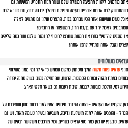
אתם מוזמנים ליהנות מהפיצה המעולה שלנו ושאר מנות התפריט הטעימות גם
כשמתחשק לכם ארוחת צוהריים טעימה ומפנקת במהלך יום העבודה, וגם כשבא לכם
אוכל טעים שמישהו אחר הכין עבורכם בבית. התפריט שלנו גם מתאים לאלה
שמתכננים לאכול יחד עם בן/בת הזוג, המשפחה או החברים!
אז מוכנים להזמין? בחרו את המנות שתרצו להוסיף להזמנה שלכם ותוך כמה קליקים
קצרים נקבל אותה ונתחיל להכין אותה!
עראיס משלוחים
סניף
עראיס פתח תקווה
הולך ומסתמן כמקום שממש כדאי להזמין ממנו משלוחי
בשרים בפתח תקווה ובערים הסמוכות. הרשת, שהתחילה כמובן בשוק מחנה יהודה
הירושלמי, הולכת וכובשת לבבות וקיבות רעבות גם בשאר חלקי הארץ.
כאן לוקחים את העראיס – המנה המזרח תיכונית הממולאת בבשר טחון ושנצרבת על
הגריל – והופכים אותה למנה מושקעת נדיבה, משביעה ובעיקר טעימה מאוד. ויש גם
עראיס. טבעוני! יש כאן כמה סוגי עראיס בשריים, וכול מורכבים מ‫שלושה רבעים של