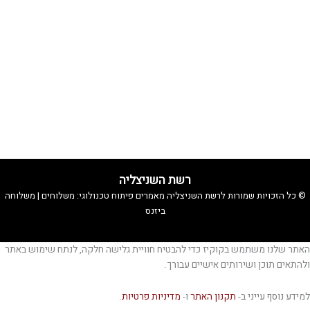
רשת השניצליה
© כל הזכויות שמורות לרשת השניצליה
מאמרים
פיתוח טכנולוגי:
משלוחים
|
משלוחה
ביזנס
האתר שלנו משתמש בקוקיז כדי להבטיח חוויית גלישה חלקה, לנתח שימוש באתר
ולהתאים תוכן ושירותים אישיים עבורך.
למידע נוסף עייני ב-
תקנון האתר
ו-
מדיניות פרטיות
.