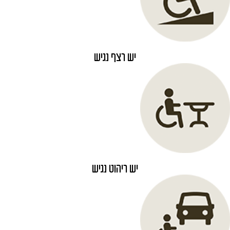
יש רצף נגיש
יש ריהוט נגיש