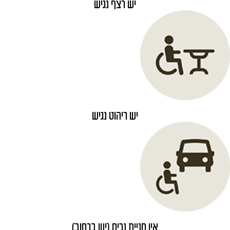
יש רצף נגיש
יש ריהוט נגיש
אין חניית נכים (יש ברחוב)