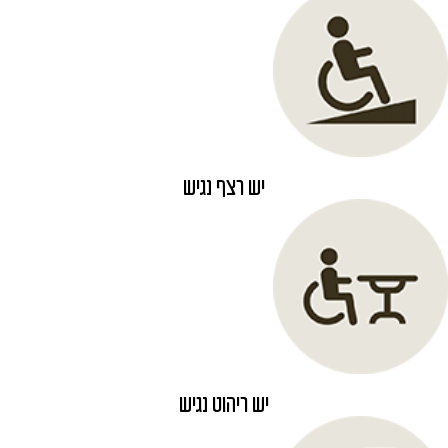
יש רצף נגיש
יש ריהוט נגיש