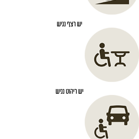
יש רצף נגיש
יש ריהוט נגיש