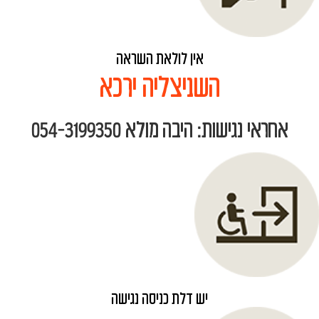
אין לולאת השראה
השניצליה ירכא
אחראי נגישות: היבה מולא 054-3199350
יש דלת כניסה נגישה