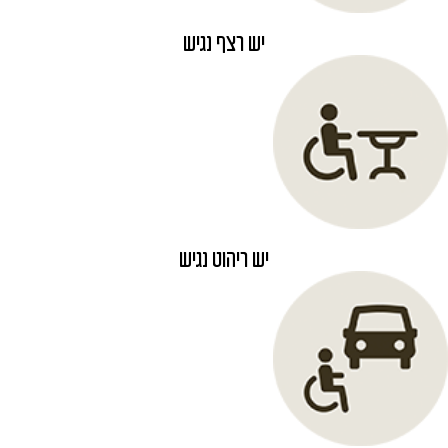
יש רצף נגיש
יש ריהוט נגיש