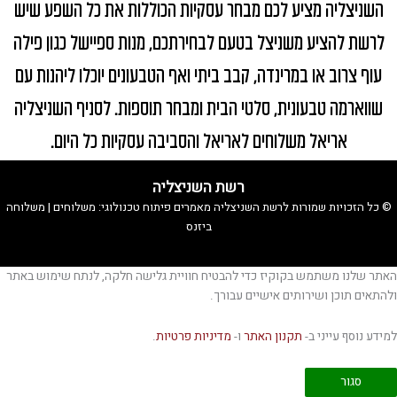
השניצליה מציע לכם מבחר עסקיות הכוללות את כל השפע שיש
לרשת להציע משניצל בטעם לבחירתכם, מנות ספיישל כגון פילה
עוף צרוב או במרינדה, קבב ביתי ואף הטבעונים יוכלו ליהנות עם
שווארמה טבעונית, סלטי הבית ומבחר תוספות. לסניף השניצליה
אריאל משלוחים לאריאל והסביבה עסקיות כל היום.
רשת השניצליה
© כל הזכויות שמורות לרשת השניצליה
מאמרים
פיתוח טכנולוגי:
משלוחים
|
משלוחה
ביזנס
האתר שלנו משתמש בקוקיז כדי להבטיח חוויית גלישה חלקה, לנתח שימוש באתר
ולהתאים תוכן ושירותים אישיים עבורך.
למידע נוסף עייני ב-
תקנון האתר
ו-
מדיניות פרטיות
.
סגור