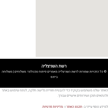
רשת השניצליה
© כל הזכויות שמורות לרשת השניצליה
מאמרים
פיתוח טכנולוגי:
משלוחים
|
משלוחה
ביזנס
האתר שלנו משתמש בקוקיז כדי להבטיח חוויית גלישה חלקה, לנתח שימוש באתר
ולהתאים תוכן ושירותים אישיים עבורך.
למידע נוסף עייני ב-
תקנון האתר
ו-
מדיניות פרטיות
.